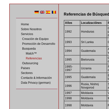
Referencias de Búsqueda
Años
Localizaciónes
Home
Sobre Nosotros
1992
Honduras
Servicios
Creación de Equipo
1993
Sri Lanka
Promoción de Desarrollo
Busqueda
1994
Guatemala
Match™
Referencias
1995
Bielorusia
Outsourcing
1995-
Paises
Ucrania
1997
Sectores
1995
Guatemala
Contacto & Información
Data Privacy (german)
Rusia, Nishnj
1996
Novgorod
1997
Moldavia
1998
Moldavia
1998
Moldavia