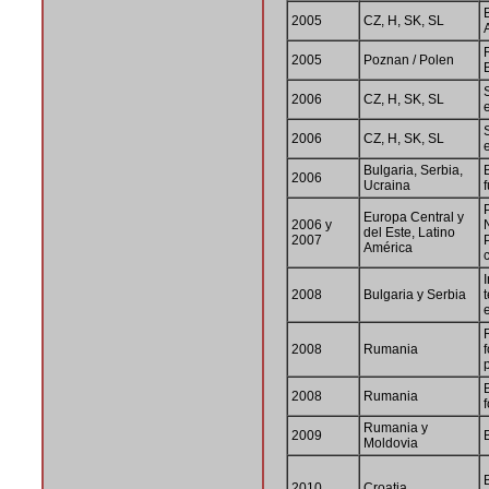
2005
CZ, H, SK, SL
2005
Poznan / Polen
2006
CZ, H, SK, SL
2006
CZ, H, SK, SL
Bulgaria, Serbia,
2006
Ucraina
Europa Central y
2006 y
del Este, Latino
2007
América
2008
Bulgaria y Serbia
2008
Rumania
2008
Rumania
Rumania y
2009
Moldovia
2010
Croatia