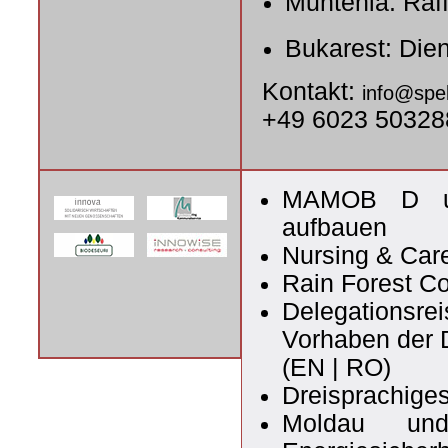
Muntenia: Raf
Bukarest: Die
Kontakt:
info@spel
+49 6023 50328
MAMOB D und
aufbauen
Nursing & Car
Rain Forest C
Delegationsrei
Vorhaben der
(
EN
|
RO
)
Dreisprachige
Moldau und